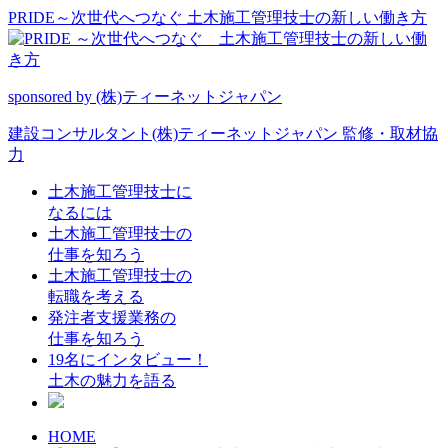
PRIDE～次世代へつなぐ 土木施工管理技士の新しい働き方
sponsored by (株)ティーネットジャパン
建設コンサルタント(株)ティーネットジャパン 監修・取材協
力
土木施工管理技士に
なるには
土木施工管理技士の
仕事を知ろう
土木施工管理技士の
転職を考える
発注者支援業務の
仕事を知ろう
19名にインタビュー！
土木の魅力を語る
HOME