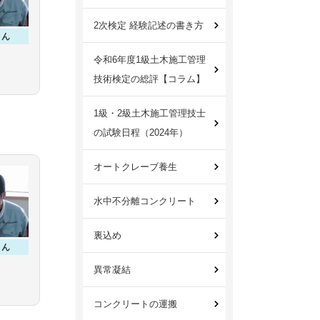
2次検定 経験記述の書き方
さん
令和6年度1級土木施工管理
技術検定の総評【コラム】
1級・2級土木施工管理技士
の試験日程（2024年）
オートクレーブ養生
水中不分離コンクリート
裏込め
さん
異常凝結
コンクリートの運搬