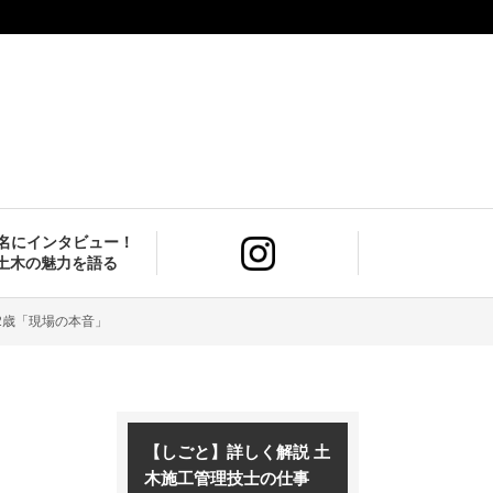
9名にインタビュー！
土木の魅力を語る
2歳「現場の本音」
」
【しごと】詳しく解説 土
木施工管理技士の仕事