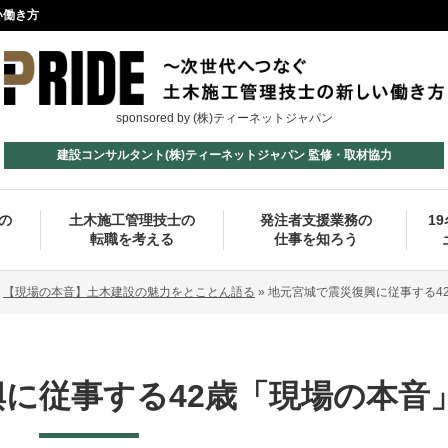
い働き方
sponsored by (株)ティーネットジャパン
建設コンサルタント(株)ティーネットジャパン 監修・取材協力
の
土木施工管理技士の
発注者支援業務の
1
転職を考える
仕事を知ろう
»
【現場の本音】土木建設の魅力をとことん語る
»
地元宮城で震災復興に従事する4
に従事する42歳「現場の本音