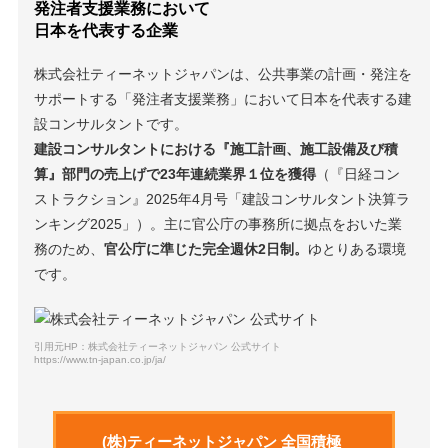
発注者支援業務において
日本を代表する企業
株式会社ティーネットジャパンは、公共事業の計画・発注を
サポートする「発注者支援業務」において日本を代表する建
設コンサルタントです。
建設コンサルタントにおける『施工計画、施工設備及び積
算』部門の売上げで23年連続業界１位を獲得
（『日経コン
ストラクション』2025年4月号「建設コンサルタント決算ラ
ンキング2025」）。主に官公庁の事務所に拠点をおいた業
務のため、
官公庁に準じた完全週休2日制。
ゆとりある環境
です。
引用元HP：株式会社ティーネットジャパン 公式サイト
https://www.tn-japan.co.jp/ja/
(株)ティーネットジャパン 全国積極