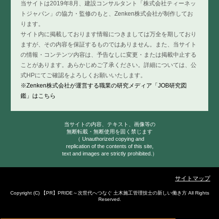
当サイトは2019年8月、建設コンサルタント「株式会社ティーネッ
トジャパン」の協力・監修のもと、Zenken株式会社が制作してお
ります。
サイト内に掲載しております情報につきましては万全を期しており
ますが、その内容を保証するものではありません。また、当サイト
の情報・コンテンツ内容は、予告なしに変更・または掲載中止する
ことがあります。あらかじめご了承ください。詳細については、公
式HPにてご確認をよろしくお願いいたします。
※Zenken株式会社が運営する職業の研究メディア「JOB研究図
鑑」はこちら
当サイトの内容、テキスト、画像等の
無断転載・無断使用を固く禁じます
（ Unauthorized copying and
replication of the contents of this site,
text and images are strictly prohibited.）
サイトマップ
Copyright (C)
PRIDE～次世代へつなぐ 土木施工管理技士の新しい働き方
All Rights
Reserved.