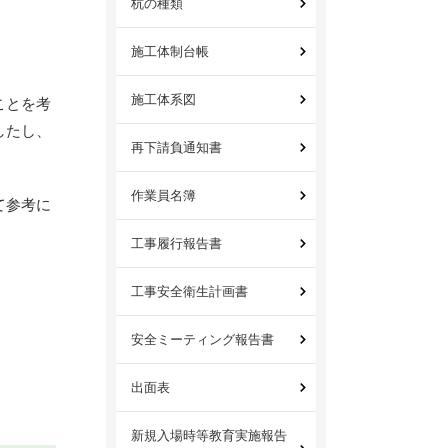
杭の種類
施工体制台帳
施工体系図
ことを考
したし、
再下請負通知書
作業員名簿
て参考に
工事履行報告書
工事安全衛生計画書
安全ミーティング報告書
出面表
新規入場時等教育実施報告