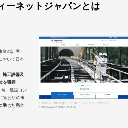
ィーネットジャパンとは
事業の計画・
において日本
、施工設備及
位を獲得
月号「建設コン
主に官公庁の事
引用元HP：株式会社ティーネットジャパン 公式サイト
に準じた完全
https://www.tn-japan.co.jp/ja/