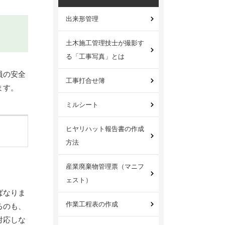
出来形管理
土木施工管理技士が撮影す
る「工事写真」とは
員の安全
工事打合せ簿
ます。
ミルシート
ヒヤリハット報告書の作成
方法
産業廃棄物管理票（マニフ
ェスト）
ばなりま
作業工程表の作成
るのも、
対応しな