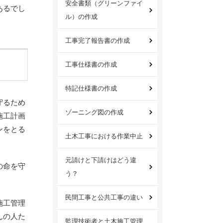
安全書類（グリーンファイ
あるでし
ル）の作成
工事完了報告書の作成
工事仕様書の作成
特記仕様書の作成
守るため
ゾーニング図の作成
施工計画
ンをとる
土木工事における作業中止
元請けと下請けはどう違
の命を守
う？
民間工事と公共工事の違い
施工管理
んの人た
監理技術者と土木施工管理