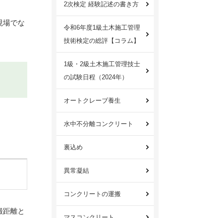
2次検定 経験記述の書き方
現場でな
令和6年度1級土木施工管理
技術検定の総評【コラム】
1級・2級土木施工管理技士
の試験日程（2024年）
オートクレーブ養生
水中不分離コンクリート
裏込め
異常凝結
コンクリートの運搬
搬距離と
マスコンクリート