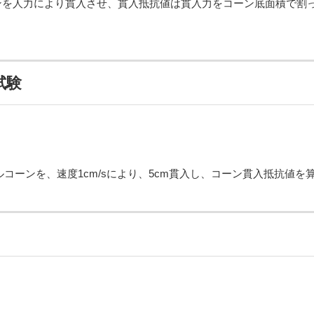
コーンを人力により貫入させ、貫入抵抗値は貫入力をコーン底面積で割
試験
ルコーンを、速度1cm/sにより、5cm貫入し、コーン貫入抵抗値を