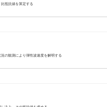
、比抵抗値を算定する
状況の観測により弾性波速度を解明する
押し込み、その抵抗値を求める