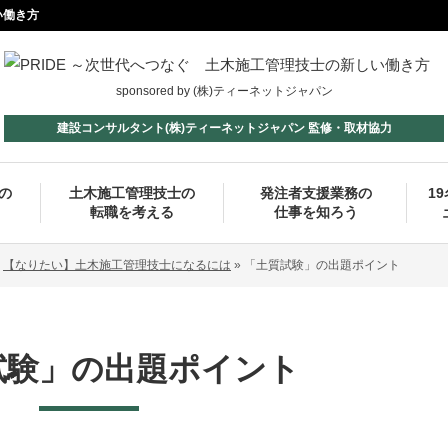
い働き方
sponsored by (株)ティーネットジャパン
建設コンサルタント(株)ティーネットジャパン 監修・取材協力
の
土木施工管理技士の
発注者支援業務の
1
転職を考える
仕事を知ろう
»
【なりたい】土木施工管理技士になるには
»
「土質試験」の出題ポイント
試験」の出題ポイント