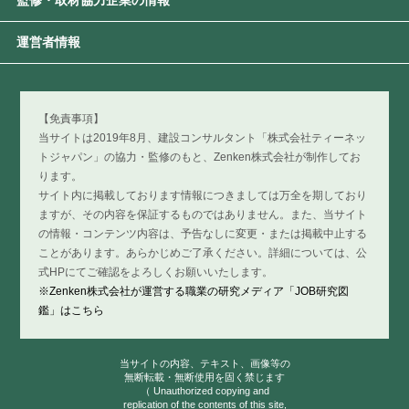
監修・取材協力企業の情報
運営者情報
【免責事項】
当サイトは2019年8月、建設コンサルタント「株式会社ティーネッ
トジャパン」の協力・監修のもと、Zenken株式会社が制作してお
ります。
サイト内に掲載しております情報につきましては万全を期しており
ますが、その内容を保証するものではありません。また、当サイト
の情報・コンテンツ内容は、予告なしに変更・または掲載中止する
ことがあります。あらかじめご了承ください。詳細については、公
式HPにてご確認をよろしくお願いいたします。
※Zenken株式会社が運営する職業の研究メディア「JOB研究図
鑑」はこちら
当サイトの内容、テキスト、画像等の
無断転載・無断使用を固く禁じます
（ Unauthorized copying and
replication of the contents of this site,