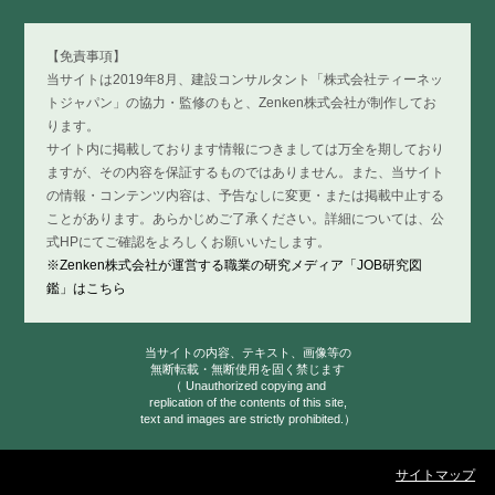
【免責事項】
当サイトは2019年8月、建設コンサルタント「株式会社ティーネッ
トジャパン」の協力・監修のもと、Zenken株式会社が制作してお
ります。
サイト内に掲載しております情報につきましては万全を期しており
ますが、その内容を保証するものではありません。また、当サイト
の情報・コンテンツ内容は、予告なしに変更・または掲載中止する
ことがあります。あらかじめご了承ください。詳細については、公
式HPにてご確認をよろしくお願いいたします。
※Zenken株式会社が運営する職業の研究メディア「JOB研究図
鑑」はこちら
当サイトの内容、テキスト、画像等の
無断転載・無断使用を固く禁じます
（ Unauthorized copying and
replication of the contents of this site,
text and images are strictly prohibited.）
サイトマップ