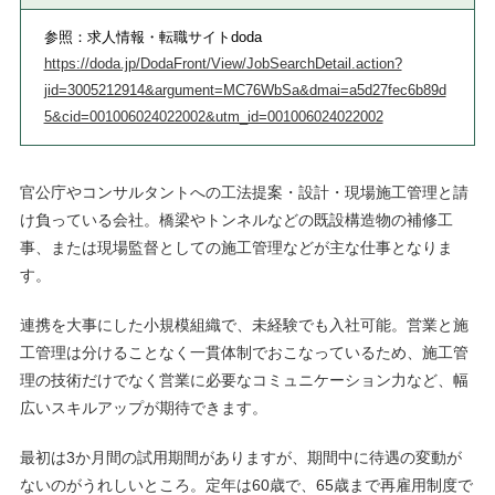
参照：求人情報・転職サイトdoda
https://doda.jp/DodaFront/View/JobSearchDetail.action?
jid=3005212914&argument=MC76WbSa&dmai=a5d27fec6b89d
5&cid=001006024022002&utm_id=001006024022002
官公庁やコンサルタントへの工法提案・設計・現場施工管理と請
け負っている会社。橋梁やトンネルなどの既設構造物の補修工
事、または現場監督としての施工管理などが主な仕事となりま
す。
連携を大事にした小規模組織で、未経験でも入社可能。営業と施
工管理は分けることなく一貫体制でおこなっているため、施工管
理の技術だけでなく営業に必要なコミュニケーション力など、幅
広いスキルアップが期待できます。
最初は3か月間の試用期間がありますが、期間中に待遇の変動が
ないのがうれしいところ。定年は60歳で、65歳まで再雇用制度で