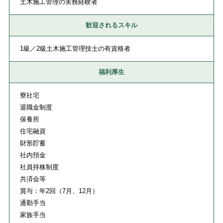
土木施工管理の実務経験者
歓迎されるスキル
1級／2級土木施工管理技士の有資格者
福利厚生
寮社宅
退職金制度
保養所
住宅融資
財形貯蓄
社内預金
社員持株制度
共済会等
賞与：年2回（7月、12月）
通勤手当
家族手当