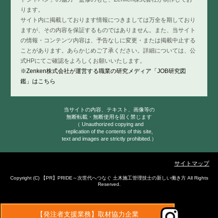
ります。
サイト内に掲載しております情報につきましては万全を期しており
ますが、その内容を保証するものではありません。また、当サイト
の情報・コンテンツ内容は、予告なしに変更・または掲載中止する
ことがあります。あらかじめご了承ください。詳細については、公
式HPにてご確認をよろしくお願いいたします。
※Zenken株式会社が運営する職業の研究メディア「JOB研究図
鑑」はこちら
当サイトの内容、テキスト、画像等の
無断転載・無断使用を固く禁じます
（ Unauthorized copying and
replication of the contents of this site,
text and images are strictly prohibited.）
サイトマップ
Copyright (C)
PRIDE～次世代へつなぐ 土木施工管理技士の新しい働き方
All Rights
Reserved.
【発注者支援業務】取材協力企業