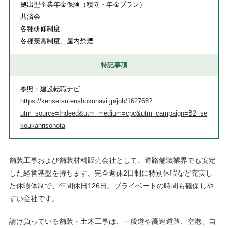
拠出型企業年金保険（積立・年金プラン）
共済会
各種研修制度
各種褒賞制度、屋内禁煙
特記事項
参照：建設転職ナビ
https://kensetsutenshokunavi.jp/job/162768?
utm_source=Indeed&utm_medium=cpc&utm_campaign=B2_se
koukanrisonota
舗装工事および舗装材料販売会社として、道路舗装業界でも安定
した経営基盤を持ちます。完全週休2日制に特別休暇など充実し
た休暇体制で、年間休日126日。プライベートの時間も確保しや
すい会社です。
請け負っている舗装・土木工事は、一般道や高速道路、空港、自