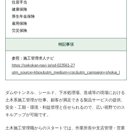
住居手当
健康保険
厚生年金保険
雇用保険
労災保険
特記事項
参照：施工管理求人ナビ
https://sekokan-navi.jp/od-023561-2?
utm_source=kbox&utm_medium=cpc&utm_campaign=shokai_l
ダムやトンネル、シールド、下水処理場、造成等の現場における
土木系施工管理が仕事。顧客が満足できる製品サービスの提供、
安全・工期・環境・利益管理と任せられるので、広い視野でのス
キルアップが可能です。
土木施工管理職からのスタートでは、作業所長や支店管理・営業