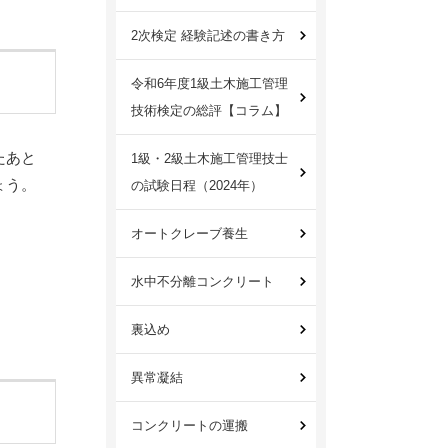
2次検定 経験記述の書き方
令和6年度1級土木施工管理
技術検定の総評【コラム】
たあと
1級・2級土木施工管理技士
ょう。
の試験日程（2024年）
オートクレーブ養生
水中不分離コンクリート
裏込め
異常凝結
コンクリートの運搬