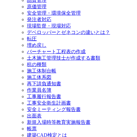
品質管理
原価管理
安全管理・環境保全管理
発注者対応
現場監督・現場対応
デベロッパーとゼネコンの違いとは？
転圧
埋め戻し
バーチャート工程表の作成
土木施工管理技士が作成する書類
杭の種類
施工体制台帳
施工体系図
再下請負通知書
作業員名簿
工事履行報告書
工事安全衛生計画書
安全ミーティング報告書
出面表
新規入場時等教育実施報告書
帳票
建築CAD検定とは