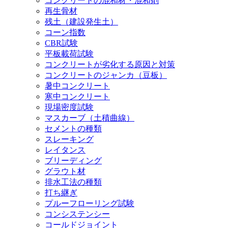
コンクリートの混和材・混和剤
再生骨材
残土（建設発生土）
コーン指数
CBR試験
平板載荷試験
コンクリートが劣化する原因と対策
コンクリートのジャンカ（豆板）
暑中コンクリート
寒中コンクリート
現場密度試験
マスカーブ（土積曲線）
セメントの種類
スレーキング
レイタンス
ブリーディング
グラウト材
排水工法の種類
打ち継ぎ
プルーフローリング試験
コンシステンシー
コールドジョイント