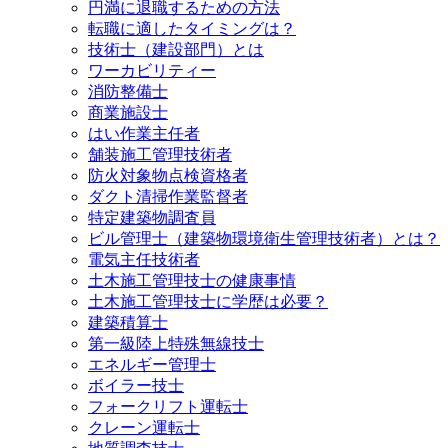
円満に退職するための方法
転職に適したタイミングは？
技術士（建設部門）とは
ワーカビリティー
消防整備士
商業施設士
はい作業主任者
舗装施工管理技術者
防火対象物点検資格者
ダクト清掃作業監督者
特定建築物調査員
ビル管理士（建築物環境衛生管理技術者）とは？
電気主任技術者
土木施工管理技士の健康事情
土木施工管理技士に学歴は必要？
建築積算士
第一級陸上特殊無線技士
エネルギー管理士
ボイラー技士
フォークリフト運転士
クレーン運転士