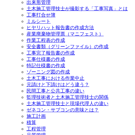
出来形管理
土木施工管理技士が撮影する「工事写真」とは
工事打合せ簿
ミルシート
ヒヤリハット報告書の作成方法
産業廃棄物管理票（マニフェスト）
作業工程表の作成
安全書類（グリーンファイル）の作成
工事完了報告書の作成
工事仕様書の作成
特記仕様書の作成
ゾーニング図の作成
土木工事における作業中止
元請けと下請けはどう違う？
民間工事と公共工事の違い
監理技術者と土木施工管理技士の関係
土木施工管理技士と現場代理人の違い
ゼネコン・サブコンの意味とは？
施工計画
積算
工程管理