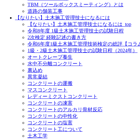
TBM（ツールボックスミーティング）とは
道路の舗装工事
【なりたい】土木施工管理技士になるには
【なりたい】土木施工管理技士になるには_top
令和8年度 1級土木施工管理技士の試験日程
2次検定 経験記述の書き方
令和6年度1級土木施工管理技術検定の総評【コラ
1級・2級土木施工管理技士の試験日程（2024年）
オートクレーブ養生
水中不分離コンクリート
裏込め
異常凝結
コンクリートの運搬
マスコンクリート
レディーミクストコンクリート
コンクリートの凍害
コンクリートのアルカリ骨材反応
コンクリートの中性化
コンクリートの塩害
コンクリート工について
土木工学