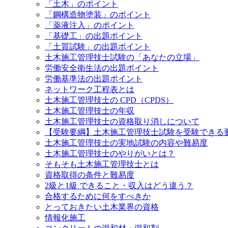
「土木」のポイント
「鋼構造物塗装」のポイント
「薬液注入」のポイント
「基礎工」の出題ポイント
「土質試験」の出題ポイント
土木施工管理技士試験の「あなたの立場」
労働安全衛生法の出題ポイント
労働基準法の出題ポイント
ネットワーク工程表とは
土木施工管理技士の CPD（CPDS）
土木施工管理技士の年収
土木施工管理技士の資格取り消しについて
【受験要綱】土木施工管理技士試験を受験できる
土木施工管理技士の実地試験の内容や難易度
土木施工管理技士のやりがいとは？
そもそも土木施工管理技士とは
資格取得の条件と難易度
2級と1級 できること・収入はどう違う？
合格するために何をすべきか
とっておきたい土木業界の資格
情報化施工