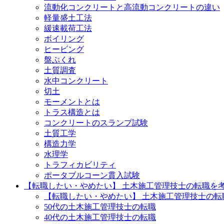
流動化コンクリートと高流動コンクリートの違い
軽量盛土工法
緩速載荷工法
ボイリング
ヒービング
盤ぶくれ
土質調査
水中コンクリート
切土
モーメントとは
トラス構造とは
コンクリートのスランプ試験
土質工学
構造力学
水理学
トラフィカビリティ
ポータブルコーン貫入試験
【転職したい・やめたい】 土木施工管理技士の転職を
【転職したい・やめたい】 土木施工管理技士の転職
50代の土木施工管理技士の転職
40代の土木施工管理技士の転職