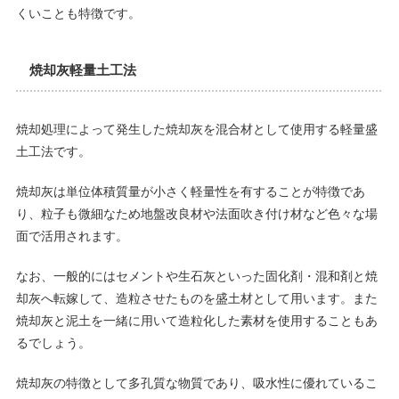
くいことも特徴です。
焼却灰軽量土工法
焼却処理によって発生した焼却灰を混合材として使用する軽量盛
土工法です。
焼却灰は単位体積質量が小さく軽量性を有することが特徴であ
り、粒子も微細なため地盤改良材や法面吹き付け材など色々な場
面で活用されます。
なお、一般的にはセメントや生石灰といった固化剤・混和剤と焼
却灰へ転嫁して、造粒させたものを盛土材として用います。また
焼却灰と泥土を一緒に用いて造粒化した素材を使用することもあ
るでしょう。
焼却灰の特徴として多孔質な物質であり、吸水性に優れているこ