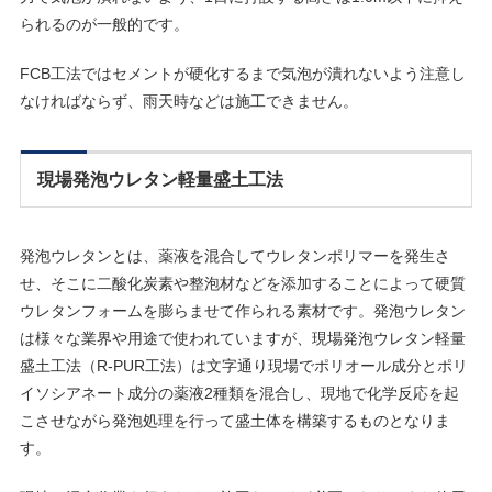
られるのが一般的です。
FCB工法ではセメントが硬化するまで気泡が潰れないよう注意し
なければならず、雨天時などは施工できません。
現場発泡ウレタン軽量盛土工法
発泡ウレタンとは、薬液を混合してウレタンポリマーを発生さ
せ、そこに二酸化炭素や整泡材などを添加することによって硬質
ウレタンフォームを膨らませて作られる素材です。発泡ウレタン
は様々な業界や用途で使われていますが、現場発泡ウレタン軽量
盛土工法（R-PUR工法）は文字通り現場でポリオール成分とポリ
イソシアネート成分の薬液2種類を混合し、現地で化学反応を起
こさせながら発泡処理を行って盛土体を構築するものとなりま
す。