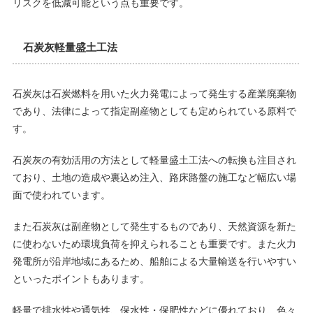
リスクを低減可能という点も重要です。
石炭灰軽量盛土工法
石炭灰は石炭燃料を用いた火力発電によって発生する産業廃棄物
であり、法律によって指定副産物としても定められている原料で
す。
石炭灰の有効活用の方法として軽量盛土工法への転換も注目され
ており、土地の造成や裏込め注入、路床路盤の施工など幅広い場
面で使われています。
また石炭灰は副産物として発生するものであり、天然資源を新た
に使わないため環境負荷を抑えられることも重要です。また火力
発電所が沿岸地域にあるため、船舶による大量輸送を行いやすい
といったポイントもあります。
軽量で排水性や通気性、保水性・保肥性などに優れており、色々