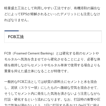
軽量盛土工法として利用しやすい工法ですが、有機溶剤の漏出な
どによってEPSが熔解されるといったデメリットにも注意しなけ
ればなりません。
FCB工法
FCB（Foamed Cement Banking）とは硬化する前のセメントや
モルタルへ気泡を含ませてから硬化させることにより、必要な体
積を維持しながらセメントやモルタル単体で使用する場合よりも
重量を抑えた盛土体になることが特徴です。
一般的なFCB工法としては砂質の原料土にセメントと水を混合
し、泥状（スラリー状）にしたものへ微細な空気を混合させて、
そうしてセメント内に発生した気泡を潰さないよう注意しながら
打設・硬化するという流れになります。なお、打設時の衝撃や圧
力で気泡が潰れないよう、1日に打設する高さは1.0m以下に抑え