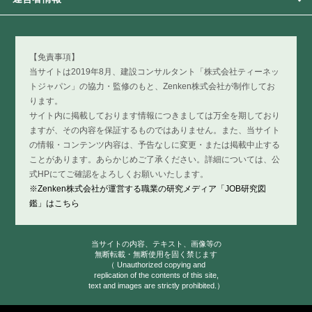
【免責事項】
当サイトは2019年8月、建設コンサルタント「株式会社ティーネッ
トジャパン」の協力・監修のもと、Zenken株式会社が制作してお
ります。
サイト内に掲載しております情報につきましては万全を期しており
ますが、その内容を保証するものではありません。また、当サイト
の情報・コンテンツ内容は、予告なしに変更・または掲載中止する
ことがあります。あらかじめご了承ください。詳細については、公
式HPにてご確認をよろしくお願いいたします。
※Zenken株式会社が運営する職業の研究メディア「JOB研究図
鑑」はこちら
当サイトの内容、テキスト、画像等の
無断転載・無断使用を固く禁じます
（ Unauthorized copying and
replication of the contents of this site,
text and images are strictly prohibited.）