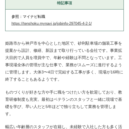
特記事項
参照：マイナビ転職
https://tenshoku.mynavi.jp/jobinfo-297045-4-2-1/
姫路市から神戸市を中心とした地区で、砂利駐車場の舗装工事を
提案から設計、修繕、新設まで取り行っている会社です。事業拡
大目的で人員を増員中で、年齢や経験は不問となっています。工
事現場全体の管理が主な仕事で、業務がスムーズに進行するよう
に管理します。大体3〜4日で完結する工事が多く、現場が16時に
終了することもあるようです。
ものづくりが好きな方や手に職をつけたい方を歓迎しており、教
育研修制度も充実。最初はベテランのスタッフと一緒に現場で基
礎を学び、早い人だと5年ほどで独り立ちして業務を管理しま
す。
幅広い年齢層のスタッフが在籍し、未経験で入社した方も多く活