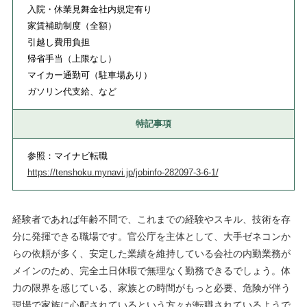
入院・休業見舞金社内規定有り
家賃補助制度（全額）
引越し費用負担
帰省手当（上限なし）
マイカー通勤可（駐車場あり）
ガソリン代支給、など
特記事項
参照：マイナビ転職
https://tenshoku.mynavi.jp/jobinfo-282097-3-6-1/
経験者であれば年齢不問で、これまでの経験やスキル、技術を存
分に発揮できる職場です。官公庁を主体として、大手ゼネコンか
らの依頼が多く、安定した業績を維持している会社の内勤業務が
メインのため、完全土日休暇で無理なく勤務できるでしょう。体
力の限界を感じている、家族との時間がもっと必要、危険が伴う
現場で家族に心配されているという方々が転職されているようで