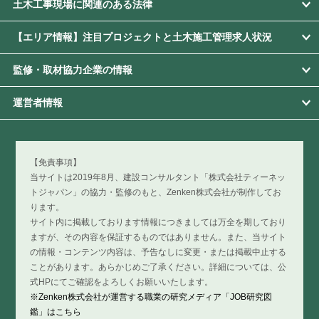
土木工事現場に関連のある法律
【エリア情報】注目プロジェクトと土木施工管理求人状況
監修・取材協力企業の情報
運営者情報
【免責事項】
当サイトは2019年8月、建設コンサルタント「株式会社ティーネッ
トジャパン」の協力・監修のもと、Zenken株式会社が制作してお
ります。
サイト内に掲載しております情報につきましては万全を期しており
ますが、その内容を保証するものではありません。また、当サイト
の情報・コンテンツ内容は、予告なしに変更・または掲載中止する
ことがあります。あらかじめご了承ください。詳細については、公
式HPにてご確認をよろしくお願いいたします。
※Zenken株式会社が運営する職業の研究メディア「JOB研究図
鑑」はこちら