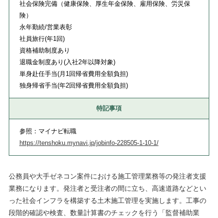
社会保険完備（健康保険、厚生年金保険、雇用保険、労災保
険）
永年勤続/営業表彰
社員旅行(年1回)
資格補助制度あり
退職金制度あり(入社2年以降対象)
単身赴任手当(月1回帰省費用全額負担)
独身帰省手当(年2回帰省費用全額負担)
特記事項
参照：マイナビ転職
https://tenshoku.mynavi.jp/jobinfo-228505-1-10-1/
公務員や大手ゼネコン案件における施工管理業務等の発注者支援
業務になります。発注者と受注者の間に立ち、高速道路などとい
った社会インフラを構築する土木施工管理を実施します。工事の
段階的確認や検査、数量計算書のチェックを行う「監督補助業