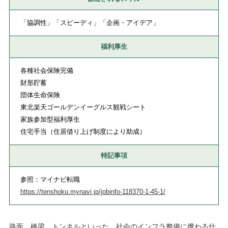
「協調性」「スピーディ」「企画・アイデア」
福利厚生
各種社会保険完備
財形貯蓄
団体生命保険
東北楽天ゴールデンイーグルス観戦シート
家族参加型福利厚生
住宅手当（住居借り上げ制度により助成）
特記事項
参照：マイナビ転職
https://tenshoku.mynavi.jp/jobinfo-118370-1-45-1/
路面、橋梁、トンネルといった、社会のインフラ整備に携わる仕