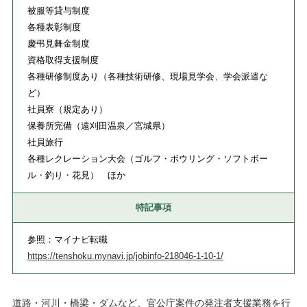
被服等貸与制度
各種表彰制度
慶弔見舞金制度
資格取得支援制度
各種研修制度あり（各種技術研修、現場見学会、学会派遣な
ど）
社員寮（規定あり）
保養所完備（遠刈田温泉／宮城県）
社員旅行
各種レクレーション大会（ゴルフ・ボウリング・ソフトボー
ル・釣り・花見） ほか
特記事項
参照：マイナビ転職
https://tenshoku.mynavi.jp/jobinfo-218046-1-10-1/
道路・河川・橋梁・ダムなど、官公庁案件の発注者支援業務を行