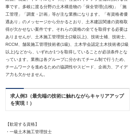
事です。多岐に渡る分野の土木構造物の「保全管理(点検)」「施
工管理」「調査・計画」等が主な業務になります。「有資格者優
遇あり」のメッセージから分かるとおり、土木建設関連の資格取
得が欠かせない案件です。それらの資格の全てを取得する必要は
ありませんが、土木施工管理技士(2級以上)、技術士補、技術士、
RCCM、舗装施工管理技術者(1級)、土木学会認定土木技術者(2級
以上)などから、いずれか1つを取得していることが必須条件とな
っています。業務は各グループに分かれてチーム制で行うため、
チームワークを進めるための協調性やスピード、企画力、アイデ
ア力も欠かせません。
求人例3（最先端の技術に触れながらキャリアアップ
を実現！）
【歓迎する資格】
・一級土木施工管理技士