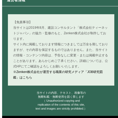
運営者情報
【免責事項】
当サイトは2019年8月、建設コンサルタント「株式会社ティーネッ
トジャパン」の協力・監修のもと、Zenken株式会社が制作してお
ります。
サイト内に掲載しております情報につきましては万全を期しており
ますが、その内容を保証するものではありません。また、当サイト
の情報・コンテンツ内容は、予告なしに変更・または掲載中止する
ことがあります。あらかじめご了承ください。詳細については、公
式HPにてご確認をよろしくお願いいたします。
※Zenken株式会社が運営する職業の研究メディア「JOB研究図
鑑」はこちら
当サイトの内容、テキスト、画像等の
無断転載・無断使用を固く禁じます
（ Unauthorized copying and
replication of the contents of this site,
text and images are strictly prohibited.）