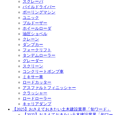
スクレーパ
パイルドライバー
ボーリングマシン
ユニック
ブルドーザー
ホイールローダ
油圧ショベル
クレーン
ダンプカー
フォークリフト
タンデムローラー
グレーダー
スクリーン
コンクリートポンプ車
ミキサー車
ロードカッター
アスファルトフィニッシャー
クラッシャー
ロードローラー
キャリアダンプ
【2025】おさえておきたい土木建設業界「旬ワード」
【2025】おさえておきたい土木建設業界「旬ワー