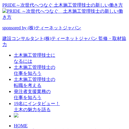
PRIDE～次世代へつなぐ 土木施工管理技士の新しい働き方
sponsored by (株)ティーネットジャパン
建設コンサルタント(株)ティーネットジャパン 監修・取材協
力
土木施工管理技士に
なるには
土木施工管理技士の
仕事を知ろう
土木施工管理技士の
転職を考える
発注者支援業務の
仕事を知ろう
19名にインタビュー！
土木の魅力を語る
HOME