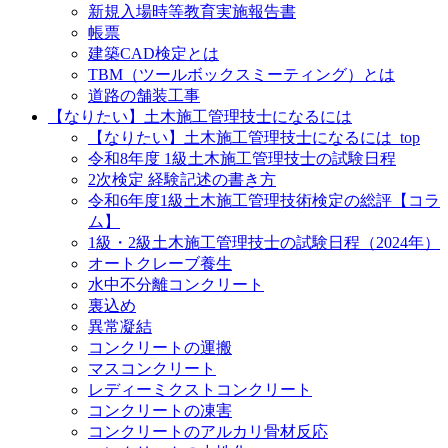
新規入場時等教育実施報告書
帳票
建築CAD検定とは
TBM（ツールボックスミーティング）とは
道路の舗装工事
【なりたい】土木施工管理技士になるには
【なりたい】土木施工管理技士になるには_top
令和8年度 1級土木施工管理技士の試験日程
2次検定 経験記述の書き方
令和6年度1級土木施工管理技術検定の総評【コラ
ム】
1級・2級土木施工管理技士の試験日程（2024年）
オートクレーブ養生
水中不分離コンクリート
裏込め
異常凝結
コンクリートの運搬
マスコンクリート
レディーミクストコンクリート
コンクリートの凍害
コンクリートのアルカリ骨材反応