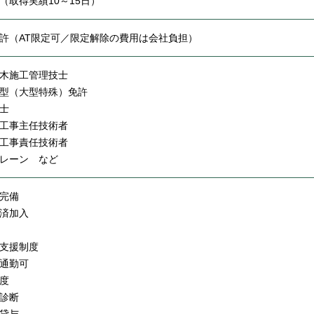
（取得実績10～15日）
許（AT限定可／限定解除の費用は会社負担）
木施工管理技士
型（大型特殊）免許
士
工事主任技術者
工事責任技術者
レーン など
完備
済加入
支援制度
通勤可
度
診断