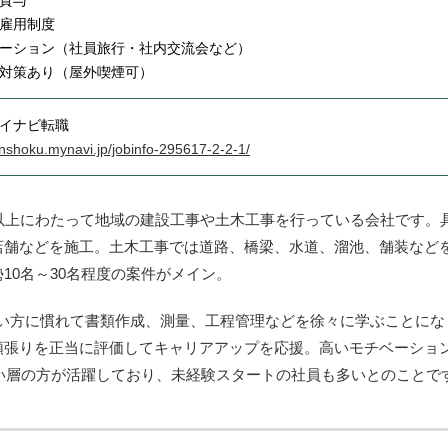
貸与
雇用制度
ーション（社員旅行・社内交流会など）
対策あり（屋外喫煙可）
イナビ転職
tenshoku.mynavi.jp/jobinfo-295617-2-2-1/
以上にわたって地域の建設工事や土木工事を行っている会社です。
店舗などを施工。土木工事では道路、橋梁、水道、溜池、舗装など
10名～30名程度の案件がメイン。
使い方に慣れて書類作成、測量、工程管理などを徐々に学ぶことにな
頑張りを正当に評価してキャリアアップを応援。高いモチベーショ
広い層の方が活躍しており、未経験スタートの社員も多いとのことで