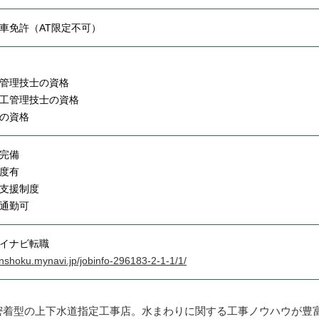
車免許（AT限定不可）
管理技士の資格
工管理技士の資格
の資格
完備
度有
支援制度
通勤可
イナビ転職
tenshoku.mynavi.jp/jobinfo-296183-2-1-1/1/
密着型の上下水道指定工事店。水まわりに関する工事ノウハウが豊