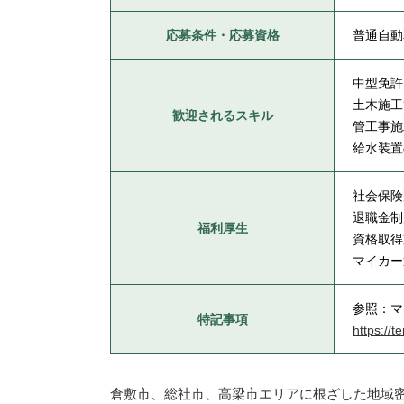
応募条件・応募資格
普通自動
中型免許
土木施工
歓迎されるスキル
管工事施
給水装置
社会保険
退職金制
福利厚生
資格取得
マイカー
参照：マ
特記事項
https://
倉敷市、総社市、高梁市エリアに根ざした地域