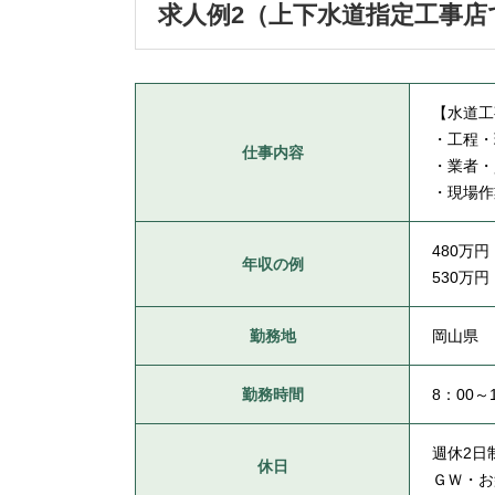
求人例2（上下水道指定工事
【水道工
・工程・
仕事内容
・業者・
・現場作
480万
年収の例
530万
勤務地
岡山県
勤務時間
8：00～
週休2日
休日
ＧＷ・お