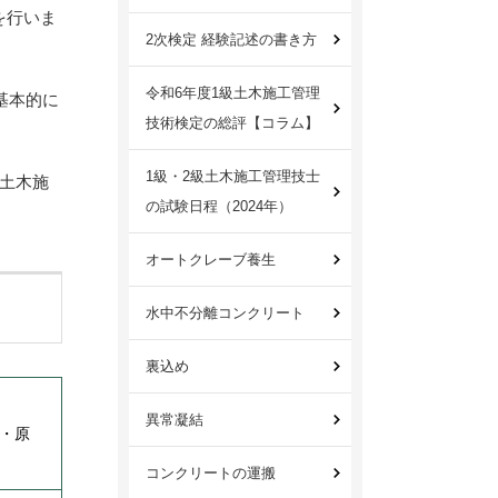
を行いま
2次検定 経験記述の書き方
令和6年度1級土木施工管理
基本的に
技術検定の総評【コラム】
1級・2級土木施工管理技士
土木施
の試験日程（2024年）
オートクレーブ養生
水中不分離コンクリート
裏込め
異常凝結
・原
コンクリートの運搬