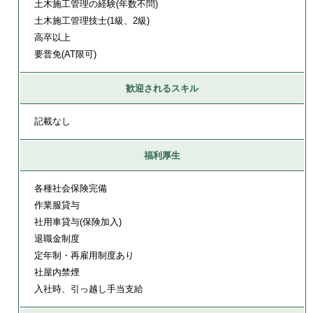
土木施工管理の経験(年数不問)
土木施工管理技士(1級、2級)
高卒以上
要普免(AT限可)
歓迎されるスキル
記載なし
福利厚生
各種社会保険完備
作業服貸与
社用車貸与(保険加入)
退職金制度
定年制・再雇用制度あり
社屋内禁煙
入社時、引っ越し手当支給