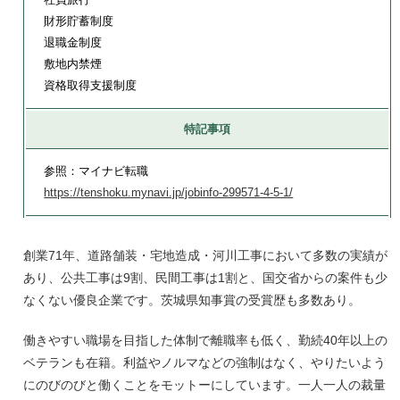
財形貯蓄制度
退職金制度
敷地内禁煙
資格取得支援制度
特記事項
参照：マイナビ転職
https://tenshoku.mynavi.jp/jobinfo-299571-4-5-1/
創業71年、道路舗装・宅地造成・河川工事において多数の実績が
あり、公共工事は9割、民間工事は1割と、国交省からの案件も少
なくない優良企業です。茨城県知事賞の受賞歴も多数あり。
働きやすい職場を目指した体制で離職率も低く、勤続40年以上の
ベテランも在籍。利益やノルマなどの強制はなく、やりたいよう
にのびのびと働くことをモットーにしています。一人一人の裁量