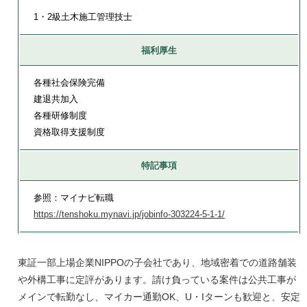
1・2級土木施工管理技士
福利厚生
各種社会保険完備
建退共加入
各種研修制度
資格取得支援制度
特記事項
参照：マイナビ転職
https://tenshoku.mynavi.jp/jobinfo-303224-5-1-1/
東証一部上場企業NIPPOの子会社であり、地域密着での道路舗装
や外構工事に定評があります。請け負っている案件は公共工事が
メインで転勤なし、マイカー通勤OK、U・Iターンも歓迎と、安定