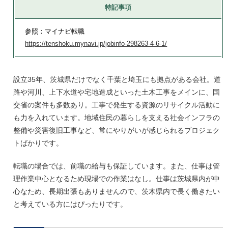
特記事項
参照：マイナビ転職
https://tenshoku.mynavi.jp/jobinfo-298263-4-6-1/
設立35年、茨城県だけでなく千葉と埼玉にも拠点がある会社。道
路や河川、上下水道や宅地造成といった土木工事をメインに、国
交省の案件も多数あり。工事で発生する資源のリサイクル活動に
も力を入れています。地域住民の暮らしを支える社会インフラの
整備や災害復旧工事など、常にやりがいが感じられるプロジェク
トばかりです。
転職の場合では、前職の給与も保証しています。また、仕事は管
理作業中心となるため現場での作業はなし。仕事は茨城県内が中
心なため、長期出張もありませんので、茨木県内で長く働きたい
と考えている方にはぴったりです。