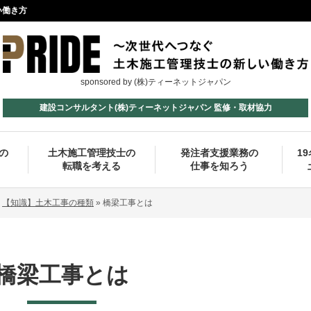
い働き方
sponsored by (株)ティーネットジャパン
建設コンサルタント(株)ティーネットジャパン 監修・取材協力
の
土木施工管理技士の
発注者支援業務の
1
転職を考える
仕事を知ろう
»
【知識】土木工事の種類
»
橋梁工事とは
橋梁工事とは