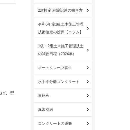
2次検定 経験記述の書き方
令和6年度1級土木施工管理
技術検定の総評【コラム】
1級・2級土木施工管理技士
の試験日程（2024年）
オートクレーブ養生
水中不分離コンクリート
れば、型
裏込め
異常凝結
コンクリートの運搬