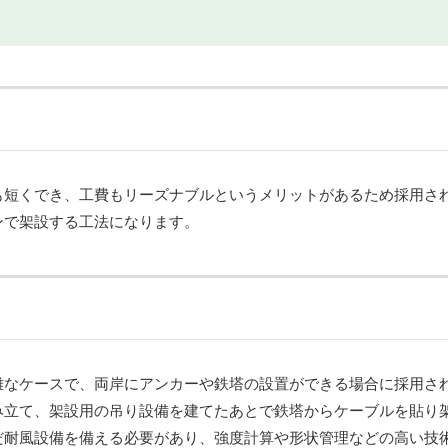
も短くでき、工費もリーズナブルというメリットがあるため採用さ
ンで架設する工法になります。
難なケースで、両岸にアンカーや鉄塔の設置ができる場合に採用さ
み立て、架設用の吊り設備を建てたあとで鉄塔からケーブルを貼り
だ耐風設備を備える必要があり、強度計算や形状管理などの高い技