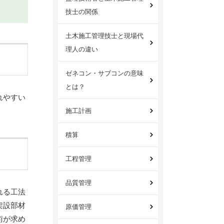
技士の関係
土木施工管理技士と現場代
理人の違い
ゼネコン・サブコンの意味
とは？
れやすい
施工計画
積算
工程管理
品質管理
れる工法
架設部材
原価管理
術が求め