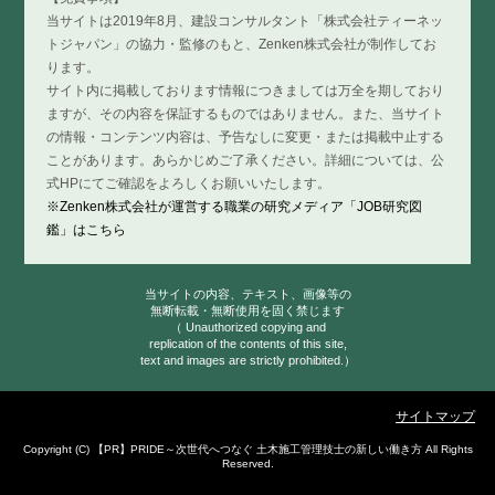
当サイトは2019年8月、建設コンサルタント「株式会社ティーネッ
トジャパン」の協力・監修のもと、Zenken株式会社が制作してお
ります。
サイト内に掲載しております情報につきましては万全を期しており
ますが、その内容を保証するものではありません。また、当サイト
の情報・コンテンツ内容は、予告なしに変更・または掲載中止する
ことがあります。あらかじめご了承ください。詳細については、公
式HPにてご確認をよろしくお願いいたします。
※Zenken株式会社が運営する職業の研究メディア「JOB研究図
鑑」はこちら
当サイトの内容、テキスト、画像等の
無断転載・無断使用を固く禁じます
（ Unauthorized copying and
replication of the contents of this site,
text and images are strictly prohibited.）
サイトマップ
Copyright (C)
PRIDE～次世代へつなぐ 土木施工管理技士の新しい働き方
All Rights
Reserved.